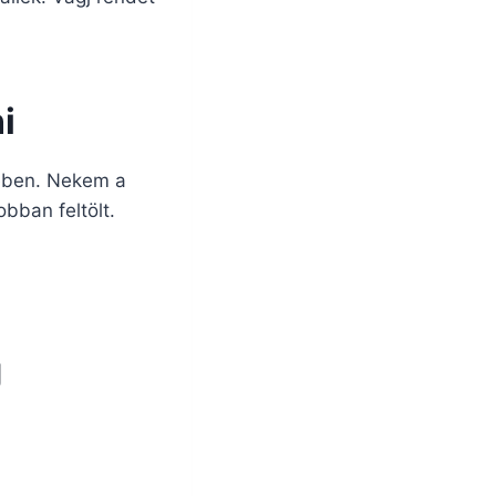
i
sében. Nekem a
bban feltölt.
g