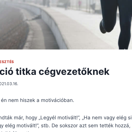
LESZTÉS
ció titka cégvezetőknek
021.03.16.
y én nem hiszek a motivációban.
dták már, hogy „Legyél motivált!”, „Ha nem vagy elég si
 elég motivált!”, stb. De sokszor azt sem tették hozzá