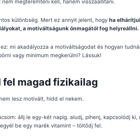
 nem megteremteni kell, hanem visszaállítani.
ntos különbség. Mert ez annyit jelent, hogy
ha elhárítj
dályokat, a motiváltságunk önmagától fog helyreállni.
t ez: mi akadályozza a motiváltságodat és hogyan tudná
pörni vagy minimum megkerülni? Lássuk!
d fel magad fizikailag
nem lesz motivált, hidd el nekem.
csom: állj le egy-két napig. aludj, pihenj, kapcsolódj ki, 
egyél be egy marék vitamint – töltődj fel.