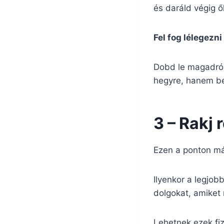
és daráld végig ő
Fel fog lélegezni 
Dobd le magadról 
hegyre, hanem b
3 – Rakj 
Ezen a ponton már 
Ilyenkor a legjobb
dolgokat, amiket 
Lehetnek ezek fiz