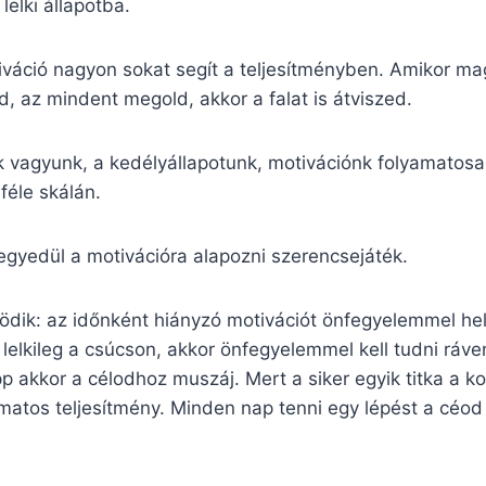
elki állapotba.
iváció nagyon sokat segít a teljesítményben. Amikor m
d, az mindent megold, akkor a falat is átviszed.
 vagyunk, a kedélyállapotunk, motivációnk folyamatosa
féle skálán.
 egyedül a motivációra alapozni szerencsejáték.
dik: az időnként hiányzó motivációt önfegyelemmel hely
lelkileg a csúcson, akkor önfegyelemmel kell tudni ráv
 akkor a célodhoz muszáj. Mert a siker egyik titka a ko
matos teljesítmény. Minden nap tenni egy lépést a céod