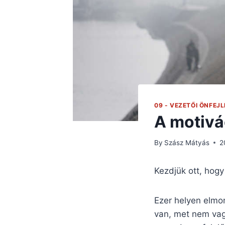
09 - VEZETŐI ÖNFEJ
A motivá
By
Szász Mátyás
2
Kezdjük ott, hog
Ezer helyen elmon
van, met nem vagy