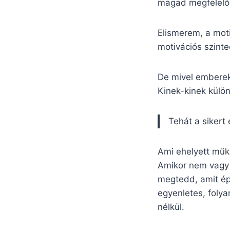
magad megfelelő l
Elismerem, a mot
motivációs szinte
De mivel emberek
Kinek-kinek külön
Tehát a sikert
Ami ehelyett műkö
Amikor nem vagy 
megtedd, amit épp
egyenletes, folya
nélkül.