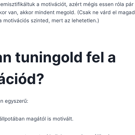
misztifikáltuk a motivációt, azért mégis essen róla pár
ikor van, akkor mindent megold. (Csak ne várd el magad
motivációs szinted, mert az lehetetlen.)
n tuningold fel a
ációd?
n egyszerű:
llpotában magától is motivált.