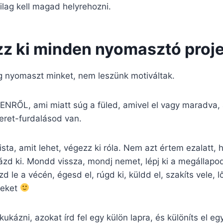
ailag kell magad helyrehozni.
zz ki minden nyomasztó proje
g nyomaszt minket, nem leszünk motiváltak.
NDENRŐL, ami miatt súg a füled, amivel el vagy maradva
meret-furdalásod van.
sta, amit lehet, végezz ki róla. Nem azt értem ezalatt, 
zd ki. Mondd vissza, mondj nemet, lépj ki a megállapod
d le a vécén, égesd el, rúgd ki, küldd el, szakíts vele, l
teket
kukázni, azokat írd fel egy külön lapra, és különíts el eg