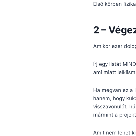
Első körben fizik
2 – Vége
Amikor ezer dolo
Írj egy listát MI
ami miatt lelkiis
Ha megvan ez a li
hanem, hogy kuká
visszavonulót, húz
mármint a projek
Amit nem lehet ki