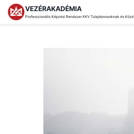
Skip
VEZÉRAKADÉMIA
to
Professzionális Képzési Rendszer KKV Tulajdonosoknak és Köz
content