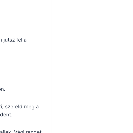
 jutsz fel a
on.
ki, szereld meg a
ndent.
ailek. Vágj rendet