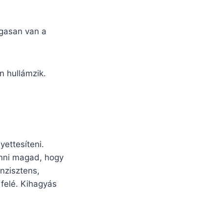
agasan van a
n hullámzik.
ettesíteni.
enni magad, hogy
nzisztens,
 felé. Kihagyás