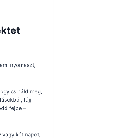
ktet
, ami nyomaszt,
hogy csináld meg,
ásokból, fújj
ődd fejbe –
y vagy két napot,