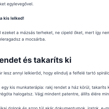
ket egylevegővel.
a kis lelked!
ezeket a mázsás terheket, ne cipeld őket, mert így nem
eleragadsz a mocsárba.
rendet és takaríts ki
lesz annyi lelkierőd, hogy elindulj a felfelé tartó spirál
 egy kis munkaterápia: rakj rendet a ház körül, takaríts 
régóta halogatsz. Vágj mindent patentre, állíts élére mi
ikai dolgok és azon túl akár dokumentumok, iratok, e-m