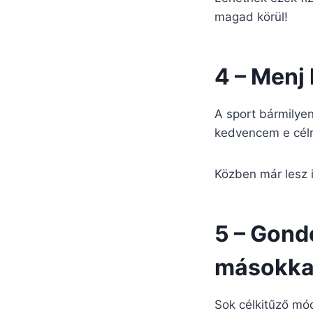
magad körül!
4 – Menj 
A sport bármilye
kedvencem e célra
Közben már lesz 
5 – Gondo
másokka
Sok célkitűző mó