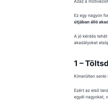
Azaz a motivációt
Ez egy nagyon fo
útjában álló aka
A jó kérdés tehá
akadályokat elsö
1 – Tölts
Kimerülten senki 
Ezért az első taná
egyél nagyokat, v