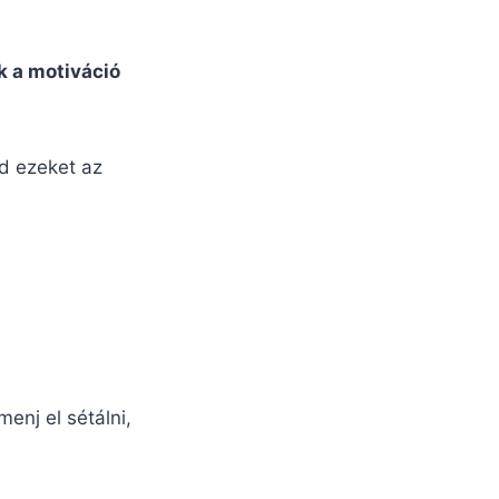
uk a motiváció
d ezeket az
menj el sétálni,