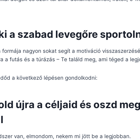
ki a szabad levegőre sportoln
n formája nagyon sokat segít a motiváció visszaszerzé
 a futás és a túrázás – Te találd meg, ami téged a legjo
időd a következő lépésen gondolkodni:
ld újra a céljaid és oszd me
l
dszer van, elmondom, nekem mi jött be a legjobban.