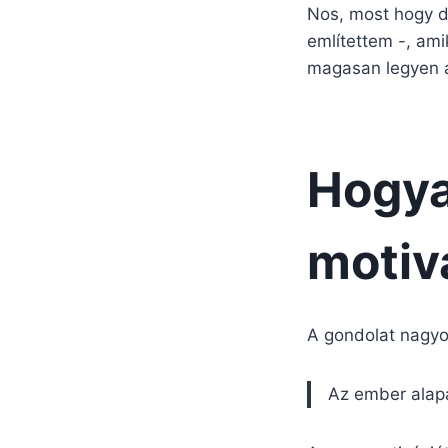
Nos, most hogy de
említettem -, am
magasan legyen a 
Hogya
motiv
A gondolat nagyo
Az ember alapá