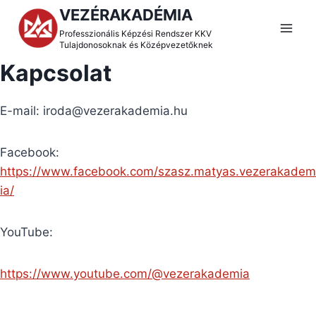
Skip
VEZÉRAKADÉMIA
to
Professzionális Képzési Rendszer KKV
Tulajdonosoknak és Középvezetőknek
content
Kapcsolat
E-mail: iroda@vezerakademia.hu
Facebook:
https://www.facebook.com/szasz.matyas.vezerakadem
ia/
YouTube:
https://www.youtube.com/@vezerakademia