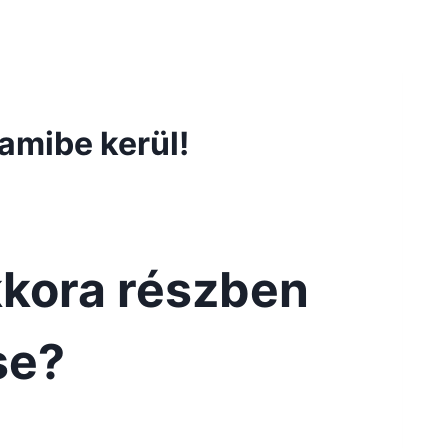
 amibe kerül!
kkora részben
se?