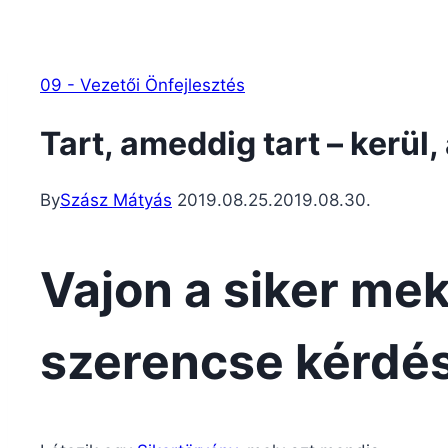
09 - Vezetői Önfejlesztés
Tart, ameddig tart – kerül,
By
Szász Mátyás
2019.08.25.
2019.08.30.
Vajon a siker me
szerencse kérdé