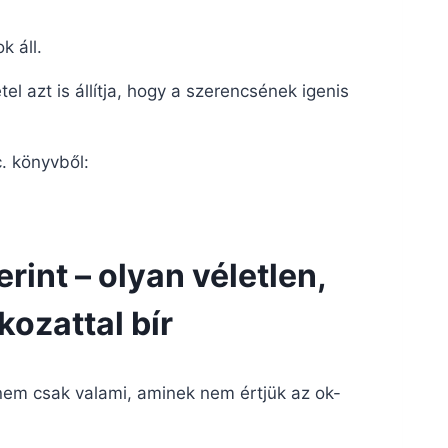
k áll.
tel azt is állítja, hogy a szerencsének igenis
. könyvből:
rint – olyan véletlen,
ozattal bír
nem csak valami, aminek nem értjük az ok-