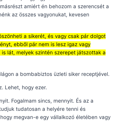
másrészt amiért én behozom a szerencsét a
nnénk az összes vagyonukat, kevesen
szönheti a sikerét, és vagy csak pár dolgot
ményt, ebből pár nem is lesz igaz vagy
is lát, melyek szintén szerepet játszottak a
ágon a bombabiztos üzleti siker receptjével.
z. Lehet, hogy ezer.
yit. Fogalmam sincs, mennyit. És az a
udjuk tudatosan a helyére tenni és
, hogy megvan-e egy vállalkozó életében vagy