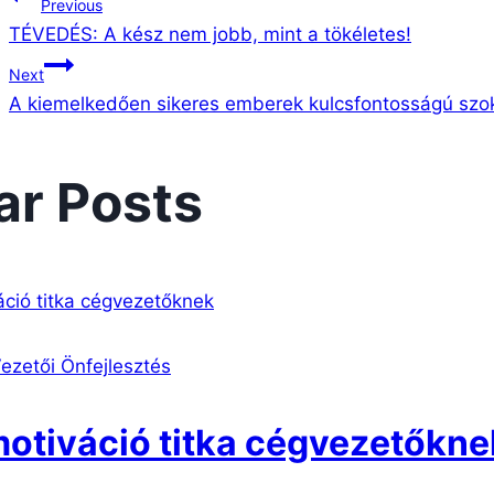
Bejegyzés
Previous
TÉVEDÉS: A kész nem jobb, mint a tökéletes!
navigáció
Next
A kiemelkedően sikeres emberek kulcsfontosságú szo
ar Posts
ezetői Önfejlesztés
otiváció titka cégvezetőkne