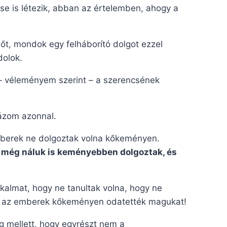
cse is létezik, abban az értelemben, ahogy a
őt, mondok egy felháborító dolgot ezzel
dolok.
– véleményem szerint – a szerencsének
rázom azonnal.
emberek ne dolgoztak volna kőkeményen.
 még náluk is keményebben dolgoztak, és
kalmat, hogy ne tanultak volna, hogy ne
zek az emberek kőkeményen odatették magukat!
 mellett, hogy egyrészt nem a