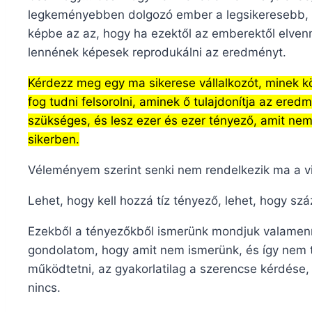
legkeményebben dolgozó ember a legsikeresebb, 
képbe az az, hogy ha ezektől az emberektől elve
lennének képesek reprodukálni az eredményt.
Kérdezz meg egy ma sikerese vállalkozót, minek kö
fog tudni felsorolni, aminek ő tulajdonítja az ered
szükséges, és lesz ezer és ezer tényező, amit nem 
sikerben.
Véleményem szerint senki nem rendelkezik ma a vil
Lehet, hogy kell hozzá tíz tényező, lehet, hogy szá
Ezekből a tényezőkből ismerünk mondjuk valamenn
gondolatom, hogy amit nem ismerünk, és így nem t
működtetni, az gyakorlatilag a szerencse kérdése
nincs.