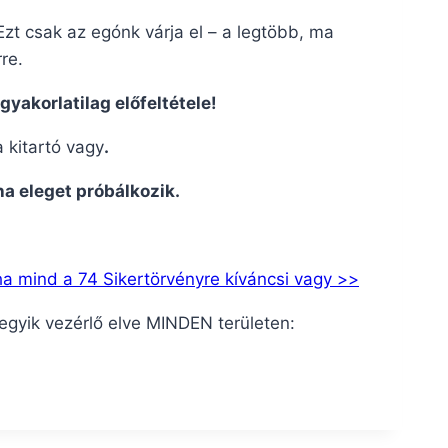
zt csak az egónk várja el – a legtöbb, ma
re.
gyakorlatilag előfeltétele!
 kitartó vagy
.
ha eleget próbálkozik.
 ha mind a 74 Sikertörvényre kíváncsi vagy >>
gyik vezérlő elve MINDEN területen: