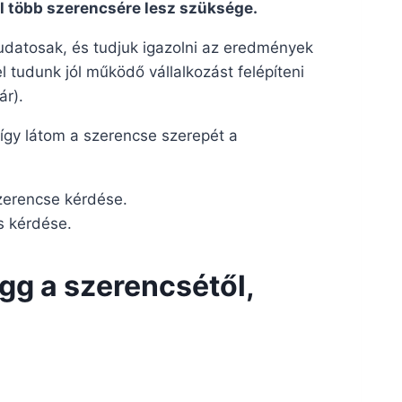
l több szerencsére lesz szüksége.
tudatosak, és tudjuk igazolni az eredmények
tudunk jól működő vállalkozást felépíteni
ár).
így látom a szerencse szerepét a
zerencse kérdése.
s kérdése.
ügg a szerencsétől,