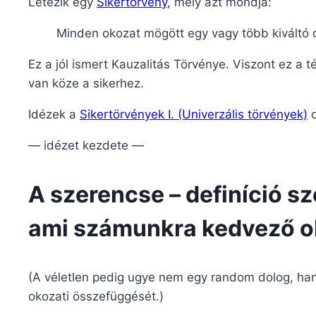
Létezik egy
Sikertörvény
, mely azt mondja:
Minden okozat mögött egy vagy több kiváltó o
Ez a jól ismert Kauzalitás Törvénye. Viszont ez a té
van köze a sikerhez.
Idézek a
Sikertörvények I. (Univerzális törvények)
c
— idézet kezdete —
A szerencse – definíció sze
ami számunkra kedvező ok
(A véletlen pedig ugye nem egy random dolog, ha
okozati összefüggését.)