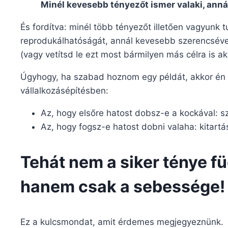
Minél kevesebb tényezőt ismer valaki, anná
És fordítva: minél több tényezőt illetően vagyunk 
reprodukálhatóságát, annál kevesebb szerencsével 
(vagy vetítsd le ezt most bármilyen más célra is ak
Úgyhogy, ha szabad hoznom egy példát, akkor én 
vállalkozásépítésben:
Az, hogy elsőre hatost dobsz-e a kockával: s
Az, hogy fogsz-e hatost dobni valaha: kitartá
Tehát nem a siker ténye f
hanem csak a sebessége!
Ez a kulcsmondat, amit érdemes megjegyeznünk.