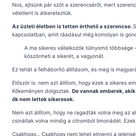
Nos, ejtsünk pár szót a szerencséről, mert szeren
véletlent is átkereteztük.
Az üzleti életben is tetten érthető a szerencse.
S
kapcsolatban, amit ráadásul még komolyan is gon
A ma sikeres vállalkozók túlnyomó többsége 
köszönheti a sikerét, a vagyonát.
Ez tehát a felháborító állításom, és meg is magya
Először is: nem azt állítom, hogy ezek a sikeres 
Kőkeményen dolgoztak.
De vannak emberek, akik
ők nem lettek sikeresek.
Nem azt állítom, hogy ne ragadták volna meg az al
csináltak volna mindig a citromból limonádét. E
Csakhogy… Csakhogy nem lehet elmenni a jelenség