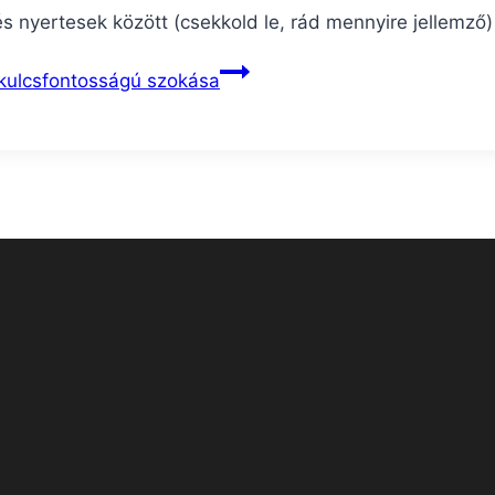
s nyertesek között (csekkold le, rád mennyire jellemző)
kulcsfontosságú szokása