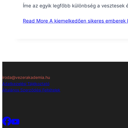
Íme az egyik legfőbb különbség a vesztesek é
Read More
A kiemelkedően sikeres emberek 
iroda@vezerakademia.hu
Adatkezelési Tájékoztató
Általános Szerződési Feltételek