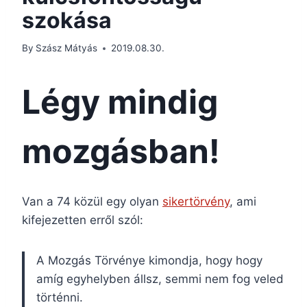
szokása
By
Szász Mátyás
2019.08.30.
Légy mindig
mozgásban!
Van a 74 közül egy olyan
sikertörvény
, ami
kifejezetten erről szól:
A Mozgás Törvénye kimondja, hogy hogy
amíg egyhelyben állsz, semmi nem fog veled
történni.