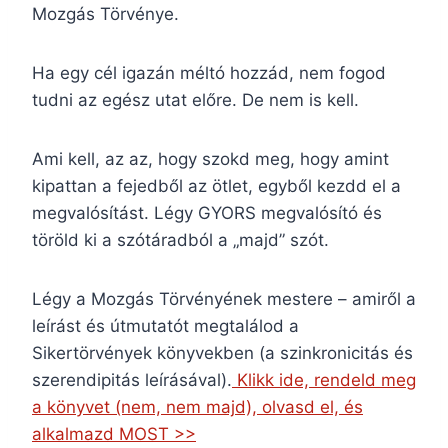
Mozgás Törvénye.
Ha egy cél igazán méltó hozzád, nem fogod
tudni az egész utat előre. De nem is kell.
Ami kell, az az, hogy szokd meg, hogy amint
kipattan a fejedből az ötlet, egyből kezdd el a
megvalósítást. Légy GYORS megvalósító és
töröld ki a szótáradból a „majd” szót.
Légy a Mozgás Törvényének mestere – amiről a
leírást és útmutatót megtalálod a
Sikertörvények könyvekben (a szinkronicitás és
szerendipitás leírásával).
Klikk ide, rendeld meg
a könyvet (nem, nem majd), olvasd el, és
alkalmazd MOST >>