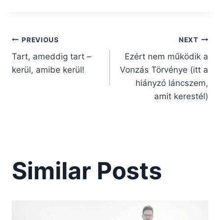
Bejegyzés
PREVIOUS
NEXT
Tart, ameddig tart –
Ezért nem működik a
kerül, amibe kerül!
Vonzás Törvénye (itt a
navigáció
hiányzó láncszem,
amit kerestél)
Similar Posts