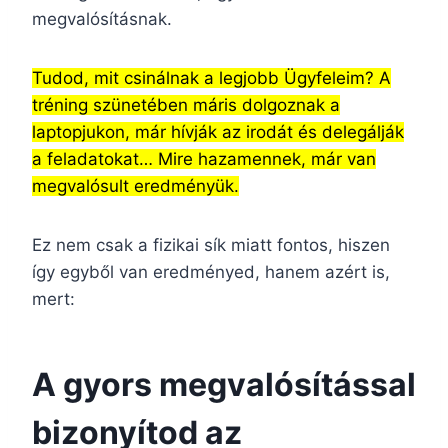
megvalósításnak.
Tudod, mit csinálnak a legjobb Ügyfeleim? A
tréning szünetében máris dolgoznak a
laptopjukon, már hívják az irodát és delegálják
a feladatokat… Mire hazamennek, már van
megvalósult eredményük.
Ez nem csak a fizikai sík miatt fontos, hiszen
így egyből van eredményed, hanem azért is,
mert:
A gyors megvalósítással
bizonyítod az