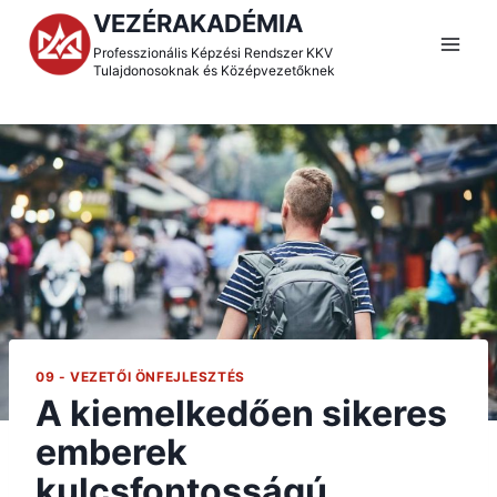
Skip
VEZÉRAKADÉMIA
to
Professzionális Képzési Rendszer KKV
Tulajdonosoknak és Középvezetőknek
content
09 - VEZETŐI ÖNFEJLESZTÉS
A kiemelkedően sikeres
emberek
kulcsfontosságú